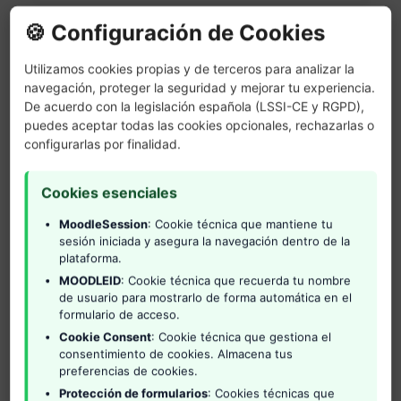
🍪 Configuración de Cookies
Infraestructura de la
Calidad para destinos
Utilizamos cookies propias y de terceros para analizar la
turísticos
navegación, proteger la seguridad y mejorar tu experiencia.
De acuerdo con la legislación española (LSSI-CE y RGPD),
04/02/2026
puedes aceptar todas las cookies opcionales, rechazarlas o
configurarlas por finalidad.
08/06/2026
04/02/2026
Cookies esenciales
09/06/2026
MoodleSession
: Cookie técnica que mantiene tu
sesión iniciada y asegura la navegación dentro de la
2 horas
plataforma.
MOODLEID
: Cookie técnica que recuerda tu nombre
de usuario para mostrarlo de forma automática en el
Contratación pública
formulario de acceso.
estratégica para destinos
Cookie Consent
: Cookie técnica que gestiona el
turísticos inteligentes
consentimiento de cookies. Almacena tus
preferencias de cookies.
04/02/2026
Protección de formularios
: Cookies técnicas que