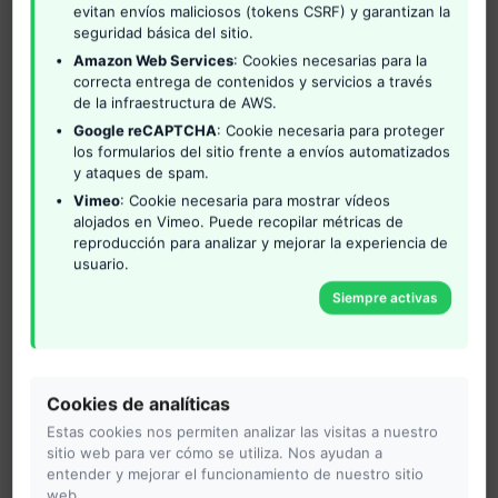
evitan envíos maliciosos (tokens CSRF) y garantizan la
08/06/2026
seguridad básica del sitio.
Amazon Web Services
: Cookies necesarias para la
04/02/2026
correcta entrega de contenidos y servicios a través
de la infraestructura de AWS.
09/06/2026
Google reCAPTCHA
: Cookie necesaria para proteger
los formularios del sitio frente a envíos automatizados
2 horas
y ataques de spam.
Vimeo
: Cookie necesaria para mostrar vídeos
alojados en Vimeo. Puede recopilar métricas de
Curso básico de Destinos
reproducción para analizar y mejorar la experiencia de
Turísticos Inteligentes
usuario.
04/02/2026
Siempre activas
16/03/2026
06/04/2026
Cookies de analíticas
18/05/2026
Estas cookies nos permiten analizar las visitas a nuestro
sitio web para ver cómo se utiliza. Nos ayudan a
30 horas
entender y mejorar el funcionamiento de nuestro sitio
web.