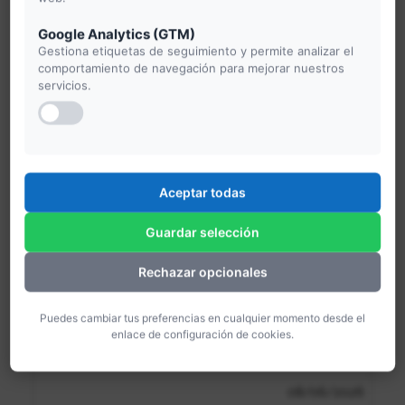
Retos y oportunidades de
Google Analytics (GTM)
la accesibilidad en turismo
Gestiona etiquetas de seguimiento y permite analizar el
comportamiento de navegación para mejorar nuestros
04/02/2026
servicios.
08/06/2026
12/02/2026
Aceptar todas
09/06/2026
1 hora
Guardar selección
Rechazar opcionales
Cómo garantizar la
accesibilidad en toda la
Puedes cambiar tus preferencias en cualquier momento desde el
experiencia turística
enlace de configuración de cookies.
04/02/2026
08/06/2026