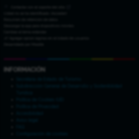
Contactar con el soporte del sitio
Usted no se ha identificado. (
Acceder
)
Resumen de retención de datos
Descargar la app para dispositivos móviles
Cambiar al tema estándar
/// Agregar opcion loginas en el listado de usuarios
Desarrollado por
Moodle
INFORMACIÓN
Secretaría de Estado de Turismo
Subdirección General de Desarrollo y Sostenibilidad
Turística
Política de Cookies (UE)
Política de Privacidad
Accesibilidad
Aviso legal
FAQ
Configuración de cookies